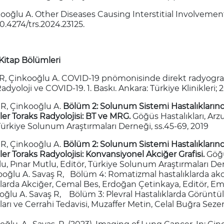
ooğlu A. Other Diseases Causing Interstitial Involvement.
:10.4274/trs.2024.23125.
 Kitap Bölümleri
R, Çinkooğlu A. COVID-19 pnömonisinde direkt radyografi
Radyoloji ve COVID-19. 1. Baskı. Ankara: Türkiye Klinikleri; 2
 R, Çinkooğlu A.
Bölüm 2: Solunum Sistemi Hastalıklarınd
er Toraks Radyolojisi: BT ve MRG.
Göğüs Hastalıkları, Arzu
Türkiye Solunum Araştırmaları Derneği, ss.45-69, 2019
 R, Çinkooğlu A.
Bölüm 2: Solunum Sistemi Hastalıklarınd
r Toraks Radyolojisi: Konvansiyonel Akciğer Grafisi.
Göğüs
, Pınar Mutlu, Editör, Türkiye Solunum Araştırmaları Der
ooğlu A. Savaş R, Bölüm 4: Romatizmal hastalıklarda akc
larda Akciğer, Cemal Bes, Erdoğan Çetinkaya, Editör, Ema 
oğlu A. Savaş R, Bölüm 3: Plevral Hastalıklarda Görüntül
ları ve Cerrahi Tedavisi, Muzaffer Metin, Celal Buğra Seze