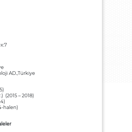
x:7
ye
loji AD.,Türkiye
5)
) (2015 – 2018)
24)
4-halen)
leler