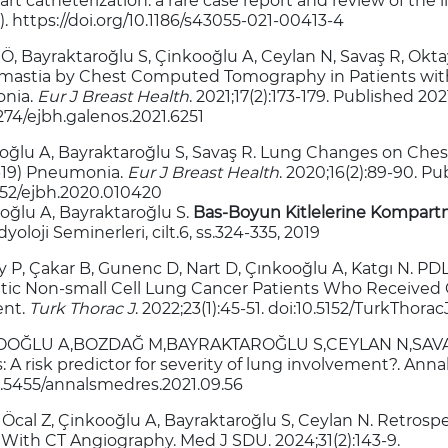
art catheterization: a rare case report and review of the 
). https://doi.org/10.1186/s43055-021-00413-4
 Ö, Bayraktaroğlu S, Çinkooğlu A, Ceylan N, Savaş R, Okta
astia by Chest Computed Tomography in Patients with
nia.
Eur J Breast Health
. 2021;17(2):173-179. Published 202
274/ejbh.galenos.2021.6251
ooğlu A, Bayraktaroğlu S, Savaş R. Lung Changes on Che
19) Pneumonia.
Eur J Breast Health
. 2020;16(2):89-90. Pu
5152/ejbh.2020.010420
oğlu A, Bayraktaroğlu S.
Bas-Boyun Kitlelerine Kompartm
yoloji Seminerleri, cilt.6, ss.324-335, 2019
y P, Çakar B, Gunenc D, Nart D, Çınkooğlu A, Katgı N. PDL
tic Non-small Cell Lung Cancer Patients Who Received 
ent.
Turk Thorac J
. 2022;23(1):45-51. doi:10.5152/TurkThorac
KOOĞLU A,BOZDAĞ M,BAYRAKTAROĞLU S,CEYLAN N,SAVAŞ 
: A risk predictor for severity of lung involvement?. Anna
10.5455/annalsmedres.2021.09.56
 Öcal Z, Çinkooğlu A, Bayraktaroğlu S, Ceylan N. Retrosp
 With CT Angiography. Med J SDU. 2024;31(2):143-9.