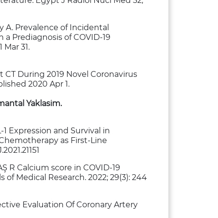
literature. Egypt J Radiol Nucl Med 52,
y A. Prevalence of Incidental
 a Prediagnosis of COVID-19
1 Mar 31.
st CT During 2019 Novel Coronavirus
blished 2020 Apr 1.
antal Yaklasim.
-1 Expression and Survival in
Chemotherapy as First-Line
J.2021.21151
R Calcium score in COVID-19
ls of Medical Research. 2022; 29(3): 244
ective Evaluation Of Coronary Artery