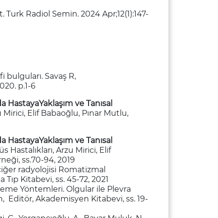
 Turk Radiol Semin. 2024 Apr;12(1):147-
 bulguları. Savaş R,
020. p.1-6
a HastayaYaklaşım ve Tanısal
 Mirici, Elif Babaoğlu, Pınar Mutlu,
a HastayaYaklaşım ve Tanısal
 Hastalıkları, Arzu Mirici, Elif
neği, ss.70-94, 2019
iğer radyolojisi Romatizmal
Tıp Kitabevi, ss. 45-72, 2021
eme Yöntemleri. Olgular ile Plevra
n, Editör, Akademisyen Kitabevi, ss. 19-