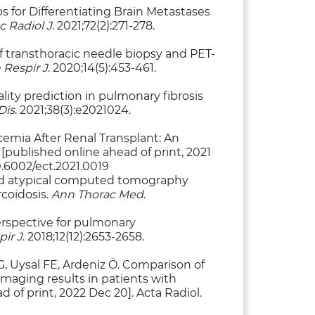
 for Differentiating Brain Metastases
 Radiol J
. 2021;72(2):271-278.
of transthoracic needle biopsy and PET-
n Respir J
. 2020;14(5):453-461.
ality prediction in pulmonary fibrosis
Dis
. 2021;38(3):e2021024.
cemia After Renal Transplant: An
published online ahead of print, 2021
10.6002/ect.2021.0019
 and atypical computed tomography
rcoidosis.
Ann Thorac Med
.
erspective for pulmonary
pir J
. 2018;12(12):2653-2658.
, Uysal FE, Ardeniz Ö. Comparison of
aging results in patients with
f print, 2022 Dec 20]. Acta Radiol.