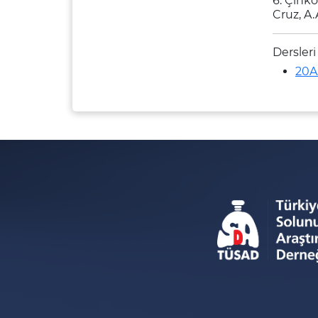
6. Çinko
Cruz, A.
Dersleri
20A 