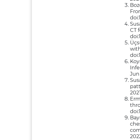
Boz
Fro
doi
Sus
CT 
doi:
Üçsu
wit
doi:
Koy
Inf
Jun 
Sus
patt
2021
Erm
thr
doi:
Bay
che
com
202