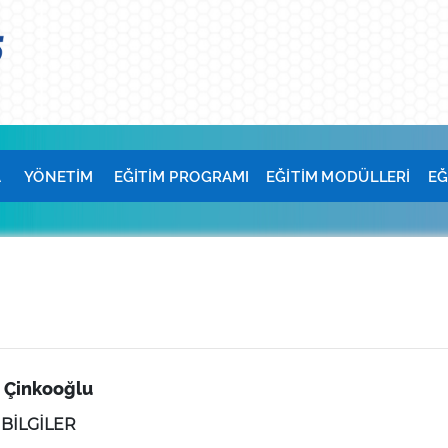
A
YÖNETİM
EĞİTİM PROGRAMI
EĞİTİM MODÜLLERİ
EĞ
n Çinkooğlu
 BİLGİLER