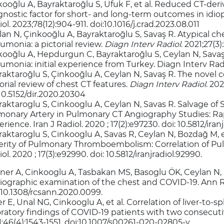
ooğlu A, Bayraktaroğlu S, Ufuk F, et al. Reduced CT-deri
nostic factor for short- and long-term outcomes in idiop
ol. 2023;78(12):904-911. doi:10.1016/j.crad.2023.08.011
an N, Çinkooğlu A, Bayraktaroğlu S, Savaş R. Atypical ch
umonia: a pictorial review.
Diagn Interv Radiol
. 2021;27(3
kooğlu A, Hepdurgun C, Bayraktaroğlu S, Ceylan N, Savaş
monia: initial experience from Turkey. Diagn Interv Radi
raktaroğlu S, Çinkooğlu A, Ceylan N, Savaş R. The novel
orial review of chest CT features.
Diagn Interv Radiol
. 202
10.5152/dir.2020.20304
raktaroglu S, Cinkooglu A, Ceylan N, Savas R. Salvage 
monary Artery in Pulmonary CT Angiography Studies: Ra
rience. Iran J Radiol. 2020 ; 17(2):e97230. doi: 10.5812/iran
aktaroglu S, Cinkooglu A, Savas R, Ceylan N, Bozdağ M, e
erity of Pulmonary Thromboembolism: Correlation of Pulm
ol. 2020 ; 17(3):e92990. doi: 10.5812/iranjradiol.92990.
iner A, Cinkooglu A, Tasbakan MS, Basoglu ÖK, Ceylan N,
iographic examination of the chest and COVID-19. Ann R 
 10.1308/rcsann.2020.0099.
r E, Unal NG, Cinkooglu A, et al. Correlation of liver-to-sp
oratory findings of COVID-19 patients with two consecut
;46(4):1543-1551. doi:10.1007/s00261-020-02805-y