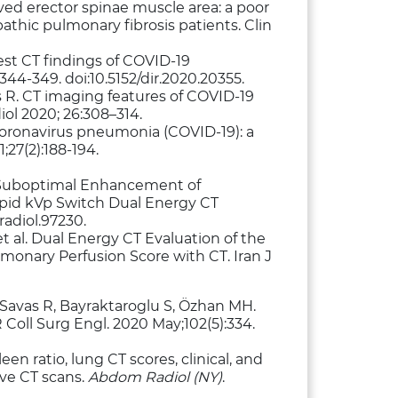
ved erector spinae muscle area: a poor
athic pulmonary fibrosis patients. Clin
est CT findings of COVID-19
):344-349. doi:10.5152/dir.2020.20355.
 R. CT imaging features of COVID-19
ol 2020; 26:308–314.
 coronavirus pneumonia (COVID-19): a
1;27(2):188-194.
of Suboptimal Enhancement of
pid kVp Switch Dual Energy CT
jradiol.97230.
t al. Dual Energy CT Evaluation of the
onary Perfusion Score with CT. Iran J
 Savas R, Bayraktaroglu S, Özhan MH.
Coll Surg Engl. 2020 May;102(5):334.
leen ratio, lung CT scores, clinical, and
ive CT scans.
Abdom Radiol (NY)
.