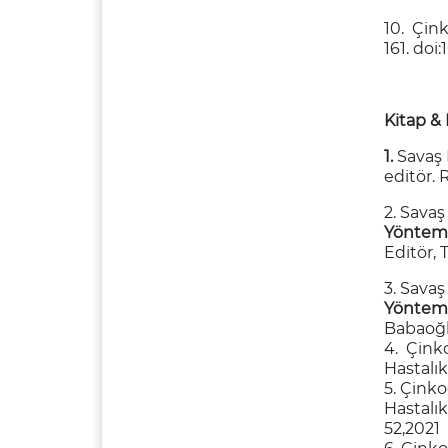
10. Çink
161. doi
Kitap &
1.
Savaş 
editör. 
2. Savaş
Yönteml
Editör, 
3. Savaş
Yöntemle
Babaoğlu
4. Çink
Hastalık
5. Çinko
Hastalık
52,2021