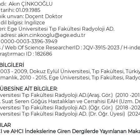
adı: Akın ÇİNKOOĞLU
arihi: 01.09.1985
k unvan: Doçent Doktor
il bilgisi: İngilizce
ri: Ege Üniversitesi Tıp Fakültesi Radyoloji AD.
 adresi:
akin.cinkooglu@ege.edu.tr
: 0000-0003-3396-3949
 / Web Of Science ResearcherID : JQV-3915-2023 / H-inde
raştırmacı ID : 182686
BİLGİLERİ
2003 - 2009, Dokuz Eylül Üniversitesi, Tıp Fakültesi, Türki
manlık, 2010 - 2015, Ege Üniversitesi, Tıp Fakültesi, Radyo
ÜBESİNE AİT BİLGİLER
:
ersitesi Tıp Fakültesi Radyoloji AD.(Araş. Gör.) (2010 -201
. Suat Seren Göğüs Hastalıkları ve Cerrahisi EAH (Uzm. Dr.
ersitesi Tıp Fakültesi Radyoloji AD. (Öğr. Gör.) (2018 -20
ersitesi Tıp Fakültesi Radyoloji AD. (Dr. Öğr. Üyesi) (202
NLAR
CI ve AHCI İndekslerine Giren Dergilerde Yayınlanan Maka