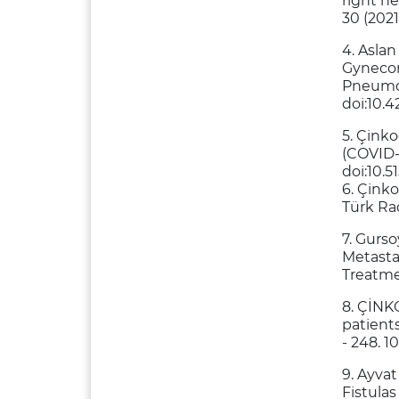
right he
30 (2021
4. Aslan
Gynecom
Pneumo
doi:10.4
5. Çink
(COVID-
doi:10.
6. Çinko
Türk Rad
7. Gurso
Metasta
Treatm
8. ÇİN
patients
- 248. 
9. Ayvat
Fistulas