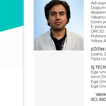
Adı soy
Doğum t
Akademi
Yabancı d
Görev ye
E-posta
ORCID 
Publons
Yöksis A
EĞİTİM 
Lisans, 
Tıpta Uz
İŞ TECR
Ege Üniv
İzmir Dr
Ege Üniv
Ege Üniv
YAYI
SCI, SS