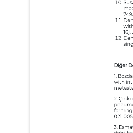
Sus
mode
749.
Demi
wit
16].
Dem
sing
Diğer D
1. Bozda
with int
metasta
2. Çinko
pneumon
for tria
021-005
3. Esmat