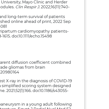
 University, Mayo Clinic and Herder
nodules.
Clin Respir J
. 2022;16(11):740-
 and long-term survival of patients
shed online ahead of print, 2022 Sep
4081
peripartum cardiomyopathy patients-
1615. doi:10.1111/echo.15498
parent diffusion coefficient combined
grade gliomas from brain
00920980164
hest X-ray in the diagnosis of COVID-19
simplified scoring system designed
. 2021;52(1):166. doi:10.1186/s43055-
eudoaneurysm in a young adult following