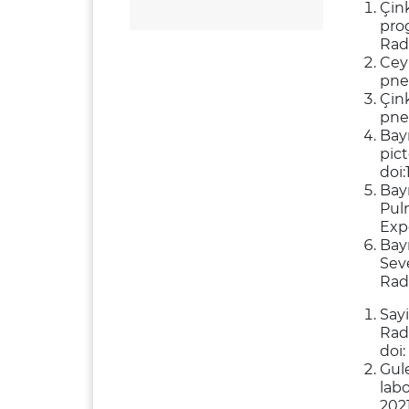
Çink
prog
Radi
Ceyl
pne
Çin
pneu
Bay
pict
doi:
Bay
Pul
Expe
Bayr
Sev
Radi
Say
Rad
doi:
Gule
lab
2021