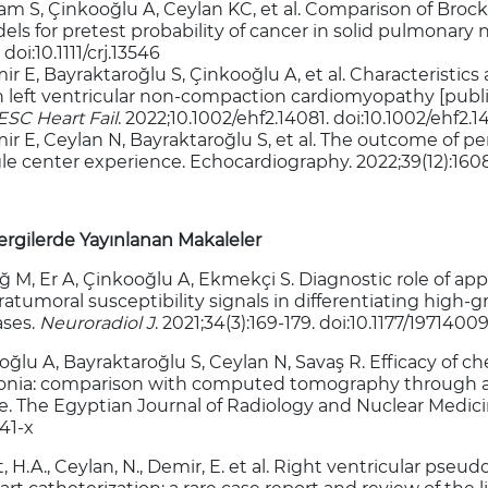
am S, Çinkooğlu A, Ceylan KC, et al. Comparison of Brock
ls for pretest probability of cancer in solid pulmonary 
 doi:10.1111/crj.13546
r E, Bayraktaroğlu S, Çinkooğlu A, et al. Characteristics
h left ventricular non-compaction cardiomyopathy [publi
ESC Heart Fail
. 2022;10.1002/ehf2.14081. doi:10.1002/ehf2.1
ir E, Ceylan N, Bayraktaroğlu S, et al. The outcome of 
le center experience. Echocardiography. 2022;39(12):1608-
ergilerde Yayınlanan Makaleler
ğ M, Er A, Çinkooğlu A, Ekmekçi S. Diagnostic role of ap
ratumoral susceptibility signals in differentiating high-
ses.
Neuroradiol J
. 2021;34(3):169-179. doi:10.1177/19714
oğlu A, Bayraktaroğlu S, Ceylan N, Savaş R. Efficacy of c
ia: comparison with computed tomography through a 
ge. The Egyptian Journal of Radiology and Nuclear Medicine
41-x
, H.A., Ceylan, N., Demir, E. et al. Right ventricular ps