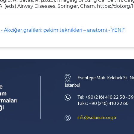
oğlu, A., Savaş, R. (2023). Imaging of Lung Cancer. In: Cing
A. (eds) Airway Diseases. Springer, Cham. https://doi.org
- Akciğer grafileri: çekim teknikleri – anatomi - YENİ*
Esentepe Mah. Kelebek Sk. No
İstanbul
Tel: +90 (216) 410 22 58 - 59
Faks: +90 (216) 410 22 60
info@solunum.org.tr