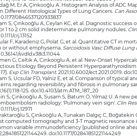
dağ M, Er A, Çinkooğlu A. Histogram Analysis of ADC Maps
m Different Histological Types of Lung Cancers.
Can Assoc
:10.1177/0846537120933837
am S, Çinkooğlu A, Ceylan KC, et al. Diagnostic success 
for 1 to 2 cm solid indeterminate pulmonary nodules.
Cli
10.1111/crj.13152
lar F, Karadeniz G, Polat G, et al. Quantitative CT in mort
h or without emphysema.
Sarcoidosis Vasc Diffuse Lung 
10.36141/svdld.v38i3.11044
men G, Celtik A, Cinkooglu A, et al. New-Onset Hypercal
ectious Etiology Beyond Persistent Hyperparathyroidism [
17].
Exp Clin Transplant
. 2021;10.6002/ect.2021.0019. doi:
am S, Ucsular FD, Yalniz E, et al. Comparison of typical
erns regarding reversibility and fibrosis in pulmonary sa
;16(1):118-125. doi:10.4103/atm.ATM_187_20
in S, Çinkooğlu A, Susam S, Batum Ö, Yılmaz U. A new p
omboembolism radiology: 'Pulmonary vein sign'.
Clin Res
10.1111/crj.12971
raktaroğlu S, Çinkooğlu A, Tunakan Dalgıç C, Boğatekin G
st computed tomography and 3-T magnetic resonance im
mon variable immunodeficiency [published online ahead o
2;2841851221144249. doi:10.1177/02841851221144249