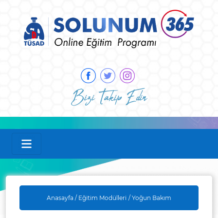
Bizi Takip Edin
Anasayfa /
Eğitim Modülleri
/ Yoğun Bakım