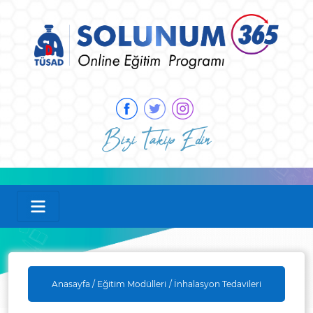
Bizi Takip Edin
Anasayfa /
Eğitim Modülleri
/ İnhalasyon Tedavileri