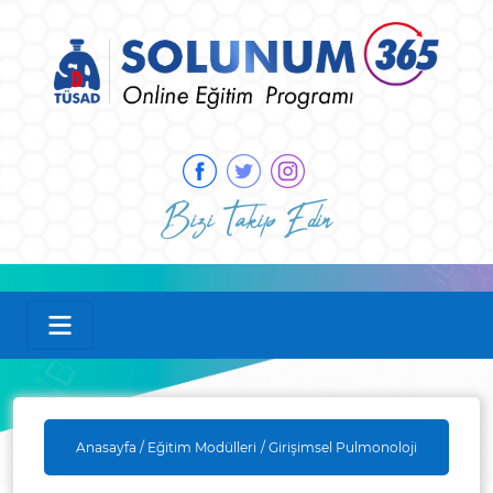
Bizi Takip Edin
Anasayfa /
Eğitim Modülleri
/ Girişimsel Pulmonoloji