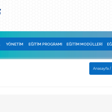
A
YÖNETİM
EĞİTİM PROGRAMI
EĞİTİM MODÜLLERİ
EĞ
Anasayfa /