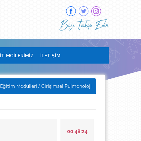
Bizi Takip Edin
İTİMCİLERİMİZ
İLETİŞİM
Eğitim Modülleri
/ Girişimsel Pulmonoloji
00:48:24