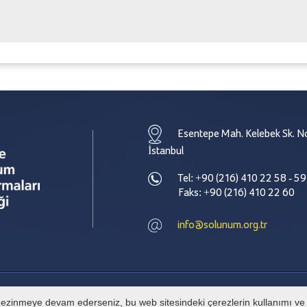
Esentepe Mah. Kelebek Sk. No
İstanbul
Tel: +90 (216) 410 22 58 - 59
Faks: +90 (216) 410 22 60
info@solunum.org.tr
e gezinmeye devam ederseniz, bu web sitesindeki çerezlerin kullanımı ve g
© Tüm hakları Türkiye Solunum Derneği' ne aittir. İzinsiz alıntı yapılamaz.