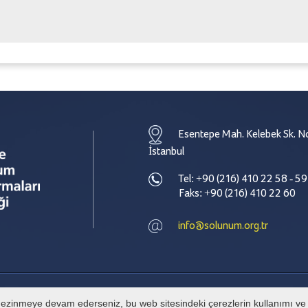
Esentepe Mah. Kelebek Sk. No
İstanbul
Tel: +90 (216) 410 22 58 - 59
Faks: +90 (216) 410 22 60
info@solunum.org.tr
e gezinmeye devam ederseniz, bu web sitesindeki çerezlerin kullanımı ve g
© Tüm hakları Türkiye Solunum Derneği' ne aittir. İzinsiz alıntı yapılamaz.