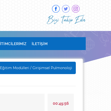
Bizi Takip Edin
İTİMCİLERİMİZ
İLETİŞİM
Eğitim Modülleri
/ Girişimsel Pulmonoloji
00:49:56