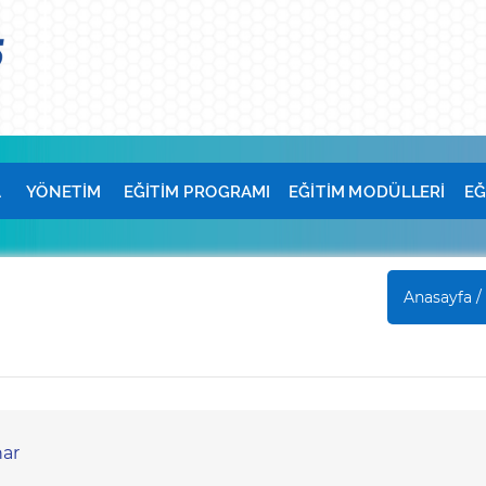
A
YÖNETİM
EĞİTİM PROGRAMI
EĞİTİM MODÜLLERİ
EĞ
Anasayfa /
nar