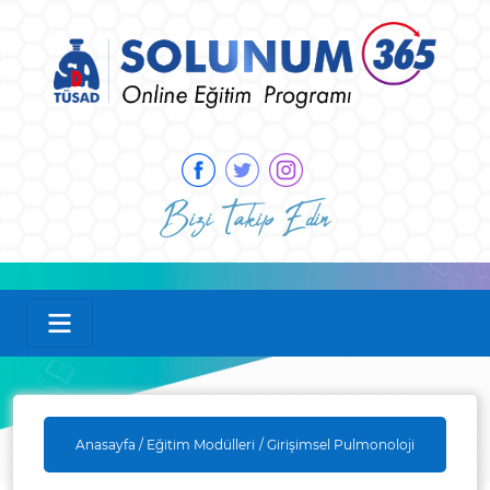
Bizi Takip Edin
Anasayfa /
Eğitim Modülleri
/ Girişimsel Pulmonoloji