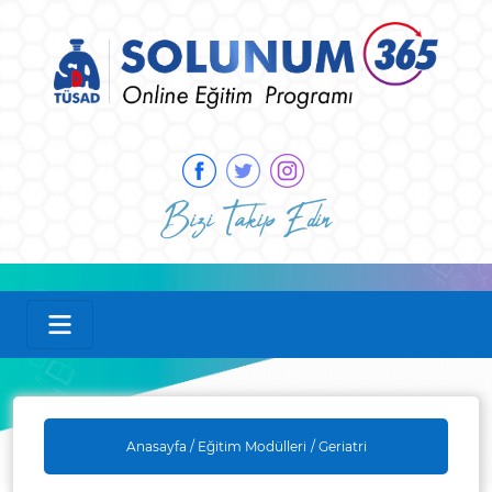
Bizi Takip Edin
Anasayfa /
Eğitim Modülleri
/ Geriatri